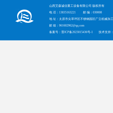
山西艾森诚信重工设备有限公司 版权所有
电 话：13835163221
邮 编：030008
地 址：太原市尖草坪区不锈钢园区广立机械加工
邮 箱：961602962@qq.com
备案号：
晋ICP备2023015436号-1
技术支持